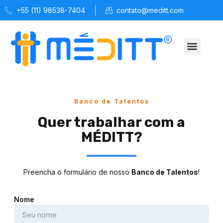
+55 (11) 98538-7404
contato@meditt.com
Quem Somos
Soluções MÉDITT
Espaço Saúde
Banco de Talentos
Quer trabalhar com a
MÉDITT?
Preencha o formulário de nosso
Banco de Talentos
!
Nome