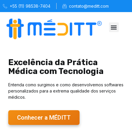
+55 (11) 98538-7404
contato@meditt.com
Quem Somos
Soluções MÉDITT
Espaço Saúde
Excelência da Prática
Médica com Tecnologia
Entenda como surgimos e como desenvolvemos softwares
personalizados para a extrema qualidade dos serviços
médicos.
Conhecer a MÉDITT