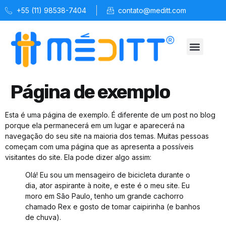
+55 (11) 98538-7404
contato@meditt.com
Quem Somos
Soluções MÉDITT
Espaço Saúde
Página de exemplo
Esta é uma página de exemplo. É diferente de um post no blog
porque ela permanecerá em um lugar e aparecerá na
navegação do seu site na maioria dos temas. Muitas pessoas
começam com uma página que as apresenta a possíveis
visitantes do site. Ela pode dizer algo assim:
Olá! Eu sou um mensageiro de bicicleta durante o
dia, ator aspirante à noite, e este é o meu site. Eu
moro em São Paulo, tenho um grande cachorro
chamado Rex e gosto de tomar caipirinha (e banhos
de chuva).